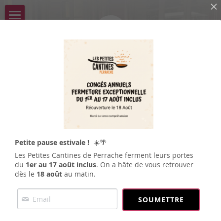
ACCUEIL
QUI SOMMES-NOUS ?
PROGRAMME & RESERVATION
Le projet
Le réseau
PRIVATISATION
Réservation
L'équipe
Menu
NOUS REJOINDRE
LES ÉVENEMENTS 
Petite pause estivale !
☀️🌴
FAQ
Evénements
ACTUS
Adhésion et Dons
Les Petites Cantines de Perrache ferment leurs portes
du
1er au 17 août inclus
. On a hâte de vous retrouver
Devenir bénévole
ASSEMBLÉE GENERALE 2026
Actualités
dès le
18 août
au matin.
Galerie
CONTACT
SOUMETTRE
Rechercher